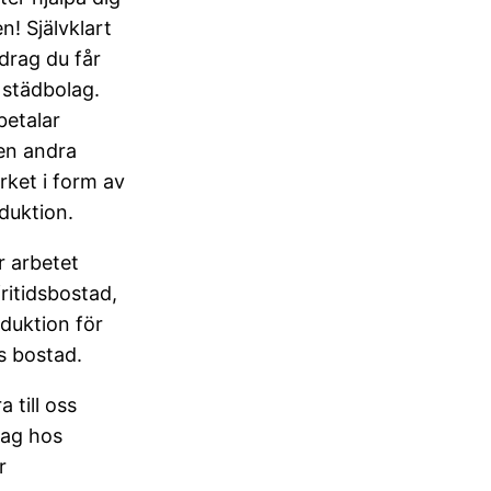
n! Självklart
drag du får
t städbolag.
betalar
en andra
rket i form av
eduktion.
r arbetet
ritidsbostad,
duktion för
rs bostad.
 till oss
rag hos
r