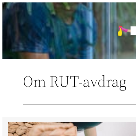
Sari
la
conținut
H
Om RUT-avdrag