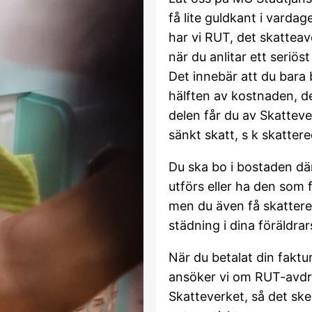
få lite guldkant i vardage
har vi RUT, det skatteav
när du anlitar ett seriös
Det innebär att du bara 
hälften av kostnaden, d
delen får du av Skatteve
sänkt skatt, s k skatter
Du ska bo i bostaden dä
utförs eller ha den som f
men du även få skattere
städning i dina föräldra
När du betalat din faktura
ansöker vi om RUT-avd
Skatteverket, så det ske