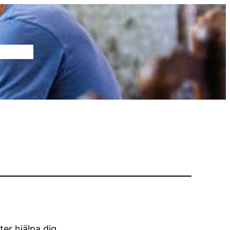
era Oss
er hjälpa dig