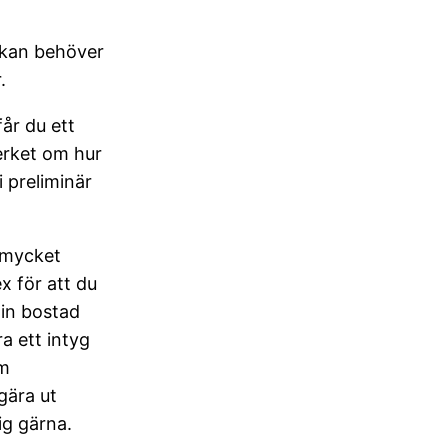
ökan behöver
.
år du ett
rket om hur
i preliminär
 mycket
x för att du
in bostad
a ett intyg
om
gära ut
ig gärna.