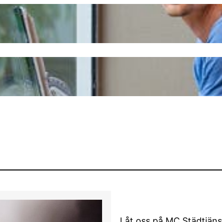
em
Våra Tjänster
Om oss
Kontakta Oss
Rekommend
Låt oss på MC Städtjänst