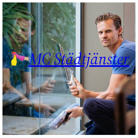
Sari
la
conținut
MC Städtjänster